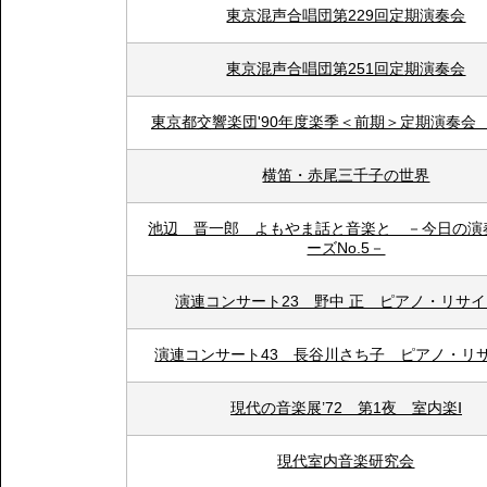
東京混声合唱団第229回定期演奏会
東京混声合唱団第251回定期演奏会
東京都交響楽団'90年度楽季＜前期＞定期演奏会 N
横笛・赤尾三千子の世界
池辺 晋一郎 よもやま話と音楽と －今日の演
ーズNo.5－
演連コンサート23 野中 正 ピアノ・リサ
演連コンサート43 長谷川さち子 ピアノ・リ
現代の音楽展’72 第1夜 室内楽Ⅰ
現代室内音楽研究会