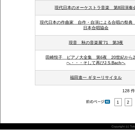
現代日本のオーケストラ音楽 第8回演奏
現代日本の作曲家 自作・自演による合唱の祭典
日本合唱協会
現音 秋の音楽展'71 第3夜
田崎悦子 ピアノ大全集 第6夜 20世紀から2
へ・・・そして再びJ.S.Bachへ
福田進一 ギターリサイタル
128 
1
2
Copyright (c) To