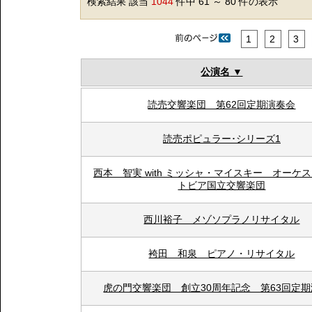
検索結果 該当
1044
件中 61 ～ 80 件の表示
1
2
3
公演名
読売交響楽団 第62回定期演奏会
読売ポピュラー･シリーズ1
西本 智実 with ミッシャ・マイスキー オーケ
トビア国立交響楽団
西川裕子 メゾソプラノリサイタル
袴田 和泉 ピアノ・リサイタル
虎の門交響楽団 創立30周年記念 第63回定