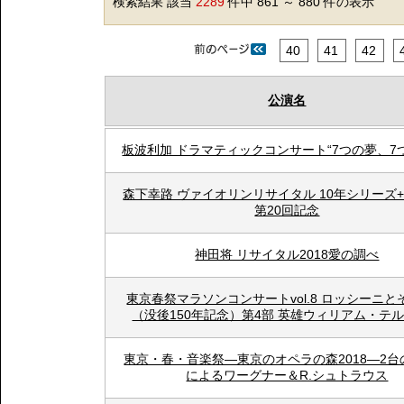
検索結果 該当
2289
件中 861 ～ 880 件の表示
40
41
42
公演名
板波利加 ドラマティックコンサート“7つの夢、7
森下幸路 ヴァイオリンリサイタル 10年シリーズ+
第20回記念
神田将 リサイタル2018愛の調べ
東京春祭マラソンコンサートvol.8 ロッシーニと
（没後150年記念）第4部 英雄ウィリアム・テ
東京・春・音楽祭―東京のオペラの森2018―2台
によるワーグナー＆R.シュトラウス