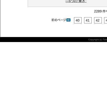
―5つの“響き”
2289 
40
41
42
Copyright (c) To