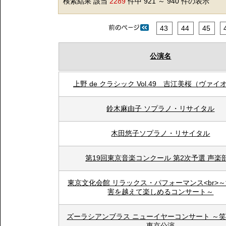
検索結果 該当
2289
件中 921 ～ 940 件の表示
43
44
45
公演名
上野 de クラシック Vol.49 吉江美桜（ヴァイ
鈴木麻由子 ソプラノ・リサイタル
木田悠子ソプラノ・リサイタル
第19回東京音楽コンクール 第2次予選 声楽
東京文化会館 リラックス・パフォーマンス<br>
害を越えて楽しめるコンサート～
ズーラシアンブラス ニューイヤーコンサート ～
東京公演