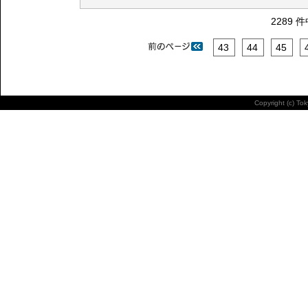
2289 
43
44
45
Copyright (c) To