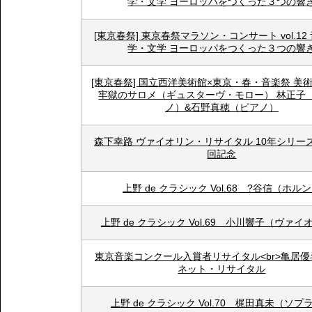
学・文学 ヨーロッパをつくった３つの響
[東京春祭] 東京春祭マラソン・コンサート vol.12
学・文学 ヨーロッパをつくった３つの響
[東京春祭] 国立西洋美術館×東京・春・音楽祭 美
牢獄のサロメ（ギュスターヴ・モロー） 林正子
ノ）&石野真穂（ピアノ）
森下幸路 ヴァイオリン・リサイタル 10年シリーズ
回記念
上野 de クラシック Vol.68 ?谷信（ホル
上野 de クラシック Vol.69 小川響子（ヴァイ
東京音楽コンクール入賞者リサイタル<br>亀居
ネット・リサイタル
上野 de クラシック Vol.70 梶田真未（ソプ