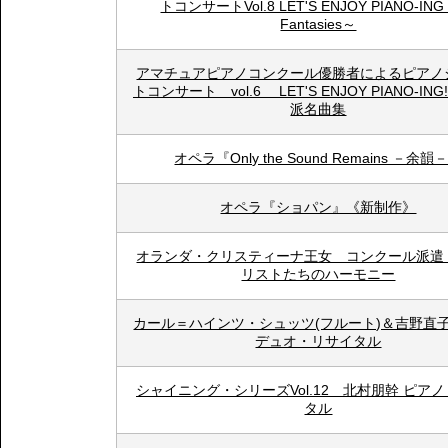
トコンサートVol.8 LET'S ENJOY PIANO-IN
Fantasies～
アマチュアピアノコンクール優勝者によるピアノ
トコンサート vol.6 LET'S ENJOY PIANO-IN
派名曲集
オペラ『Only the Sound Remains －余韻
オペラ『ショパン』《新制作》
オランダ・クリスティーナ王女 コンクール派遣
リストたちのハーモニー
カール＝ハインツ・シュッツ(フルート)＆吉野直子
デュオ・リサイタル
シャイニング・シリーズVol.12 北村朋幹 ピア
タル