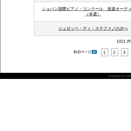
ショパン国際ピアノ・コンクール 派遣オーデ
（本選）
ジュゼッペ・ディ・ステファノの夕べ
1021 
1
2
3
Copyright (c) To