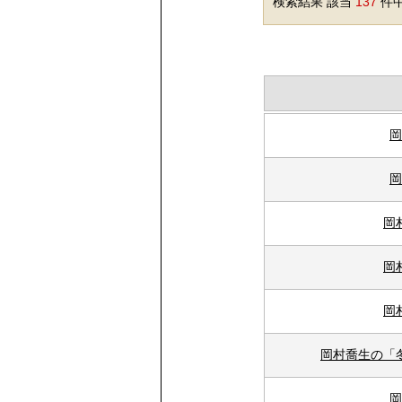
検索結果 該当
137
件中
岡
岡
岡
岡
岡
岡村喬生の「
岡