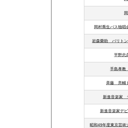
岡
岡村喬生バス独唱
岩森榮助 バリトン
平野忠
手島孝教
斉藤 亮輔
新進音楽家 
新進音楽家デ
昭和49年度東京芸