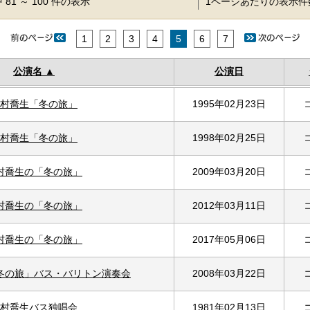
 81 ～ 100 件の表示
1ページあたりの表示
1
2
3
4
5
6
7
公演名
公演日
村喬生「冬の旅」
1995年02月23日
村喬生「冬の旅」
1998年02月25日
村喬生の「冬の旅」
2009年03月20日
村喬生の「冬の旅」
2012年03月11日
村喬生の「冬の旅」
2017年05月06日
冬の旅」バス・バリトン演奏会
2008年03月22日
村喬生バス独唱会
1981年02月13日