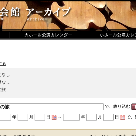
する
定なし
定なし
の旅
で、絞り込む
年
月
日
～
年
月
日
で、