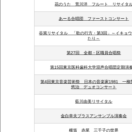
花のうた 荒川洋 フルート リサイタ
あーる合唱団 ファーストコンサート
谷篤リサイタル 「歌の行方・第3回」～イキョ
たり～
第27回 全都・区職員合唱祭
第15回東京医科歯科大学混声合唱団定期演
第4回東京音楽芸術祭 日本の音楽家1981 一柳
悠治 デュオコンサート
藍川由美リサイタル
金白幸夫ブラスアンサンブル演奏会
横笛 赤尾 三千子の世界