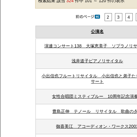
検索結果 該当
324
件中 101 ～ 120 件の表示
2
3
4
公演名
演連コンサート138 大塚恵美子 ソプラノリ
浅井道子ピアノリサイタル
小出信也フルートリサイタル 小出信也と弟子た
サート
女性合唱団ミスティブルー 10周年記念演
豊島正伸 テノール リサイタル 歌曲の
御喜美江 アコーディオン・ワークス200