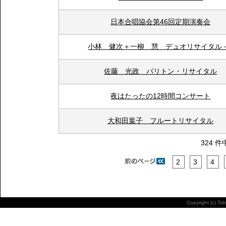
日本合唱協会第46回定期演奏会
小林 健次＋一柳 慧 デュオリサイタル
佐藤 光政 バリトン・リサイタル
夜はたったの12時間コンサート
大和田葉子 フルートリサイタル
324 件
2
3
4
Copyright (c) To