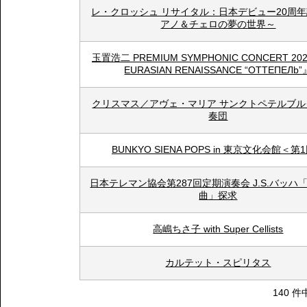
レ・クロッシュ リサイタル：日本デビュー20周
アノ＆チェロの夢の世界～
玉置浩二 PREMIUM SYMPHONIC CONCERT 202
EURASIAN RENAISSANCE “OTTEПEЛb”
クリスマス／アヴェ・マリア サンクトペテルブル
奏団
BUNKYO SIENA POPS in 東京文化会館＜第
日本テレマン協会第287回定期演奏会 J.S.バッハ
曲」探求
高嶋ちさ子 with Super Cellists
カルテット・スピリタス
140 件