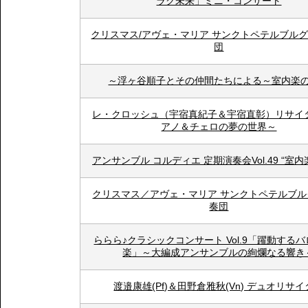
ラク未来」ミニ・コンサート
クリスマス/アヴェ・マリア サンクトペテルブル
団
～浮ヶ谷順子とその仲間たちによる～室内楽
レ・クロッシュ（宇宿真紀子＆宇宿直彰）リサイタ
アノ＆チェロの夢の世界～
アンサンブル コルディエ 定期演奏会Vol.49 “室内
クリスマス／アヴェ・マリア サンクトペテルブル
奏団
ららら♪クラシックコンサート Vol.9「躍動する
楽」～大編成アンサンブルの絢爛なる響き
渡邉康雄(Pf)＆田野倉雅秋(Vn) デュオリサ