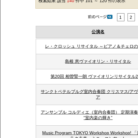
検索結果 該当
140
件中 101 ～ 120 件の表示
1
2
公演名
レ・クロッシュ リサイタル ～ピアノ＆チェロ
島根 恵ヴァイオリン・リサイタル
第20回 相曽賢一朗 ヴァイオリンリサイタル2
サンクトペテルブルグ室内合奏団 クリスマス/ア
ア
アンサンブル コルディエ（室内合奏団） 定期演奏会 V
“室内楽の輝き”
Music Program TOKYO Workshop Workshop