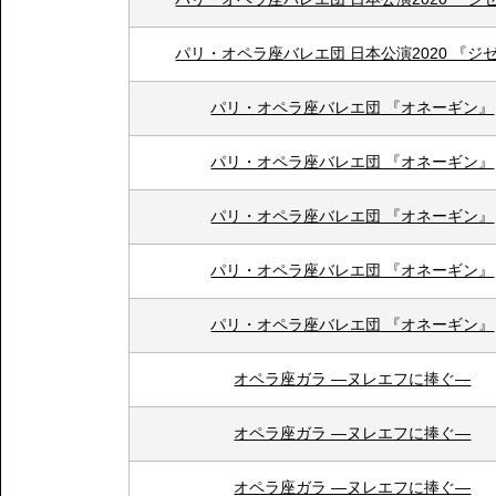
パリ・オペラ座バレエ団 日本公演2020 『ジ
パリ・オペラ座バレエ団 『オネーギン』
パリ・オペラ座バレエ団 『オネーギン』
パリ・オペラ座バレエ団 『オネーギン』
パリ・オペラ座バレエ団 『オネーギン』
パリ・オペラ座バレエ団 『オネーギン』
オペラ座ガラ ―ヌレエフに捧ぐ―
オペラ座ガラ ―ヌレエフに捧ぐ―
オペラ座ガラ ―ヌレエフに捧ぐ―