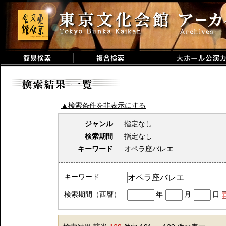
▲検索条件を非表示にする
ジャンル
指定なし
検索期間
指定なし
キーワード
オペラ座バレエ
キーワード
検索期間（西暦）
年
月
日