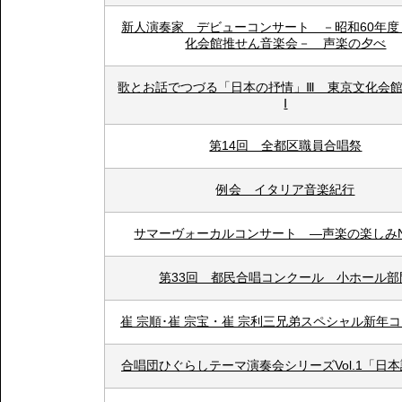
新人演奏家 デビューコンサート －昭和60年度
化会館推せん音楽会－ 声楽の夕べ
歌とお話でつづる「日本の抒情」Ⅲ 東京文化会
Ⅰ
第14回 全都区職員合唱祭
例会 イタリア音楽紀行
サマーヴォーカルコンサート ―声楽の楽しみN
第33回 都民合唱コンクール 小ホール部
崔 宗順･崔 宗宝・崔 宗利三兄弟スペシャル新年
合唱団ひぐらしテーマ演奏会シリーズVol.1「日