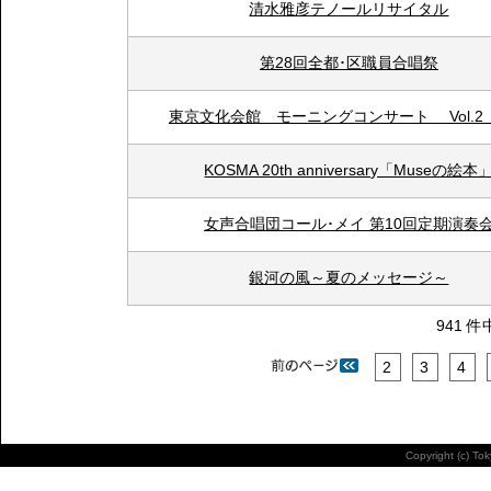
清水雅彦テノールリサイタル
第28回全都･区職員合唱祭
東京文化会館 モーニングコンサート Vol.2
KOSMA 20th anniversary「Museの絵本
女声合唱団コール･メイ 第10回定期演奏
銀河の風～夏のメッセージ～
941 件
2
3
4
Copyright (c) To