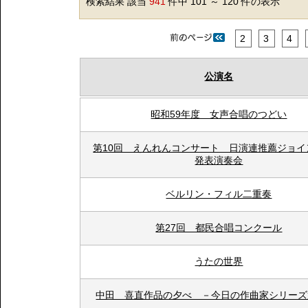
検索結果 該当
941
件中 101 ～ 120 件の表示
2
3
4
公演名
昭和59年度 女声合唱のつどい
第10回 えんれんコンサート 日演連推薦ジョイ
発表演奏会
ベルリン・フィル二重奏
第27回 都民合唱コンクール
うたの世界
中田 喜直作品の夕べ －今日の作曲家シリーズ