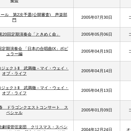
奏会
ール 第2次予選(公開審査) 声楽部
2005年07月30日
門
第20回定期演奏会「ときめく命」
2005年05月06日
4回定期演奏会 「日本の合唱曲IX」ポピ
2005年04月19日
ュラー編
ロジェクトⅡ 武満徹－マイ・ウェイ・
2005年04月14日
オブ・ライフ
ロジェクトⅡ 武満徹－マイ・ウェイ・
2005年04月13日
オブ・ライフ
新春 ドラゴンクエストコンサート ス
2005年01月09日
ペシャル
歌劇場管弦楽団 クリスマス・スペシ
2004年12月24日
オ