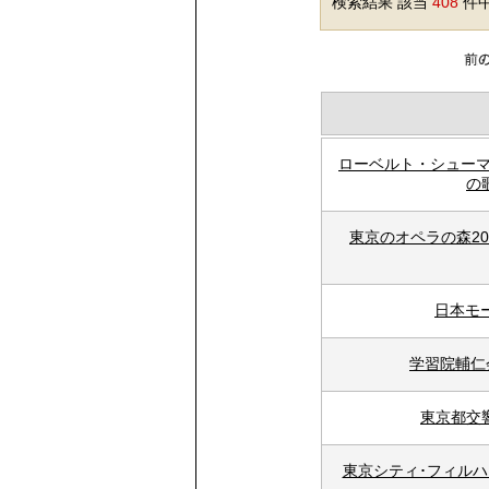
検索結果 該当
408
件中
ローベルト・シューマ
の
東京のオペラの森2
日本モ
学習院輔仁
東京都交響
東京シティ･フィルハ