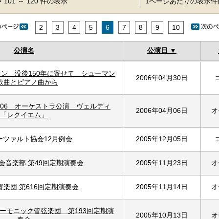
 101 ～ 120 件の表示
1ページあたりの表示
2
3
4
5
6
7
8
9
10
公演名
公演日
ン 没後150年に寄せて シューマン
2006年04月30日
歌曲とピアノ曲から
006 オーケストラ公演 ヴェルディ
2006年04月06日
オ
「レクイエム」
ーツァルト協会12月例会
2005年12月05日
会音楽部 第49回定期演奏会
2005年11月23日
オ
楽団 第616回定期演奏会
2005年11月14日
オ
ーモニック管弦楽団 第193回定期演
2005年10月13日
オ