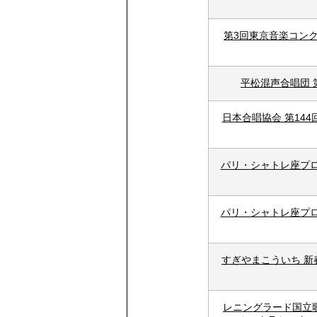
第3回東京音楽コンク
平松混声合唱団 
日本合唱協会 第14
パリ・シャトレ座プ
パリ・シャトレ座プ
すぎやまこういち 
レニングラード国立