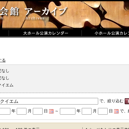
する
定なし
定なし
クイエム
で、絞り込む
年
月
日
～
年
月
日
で、