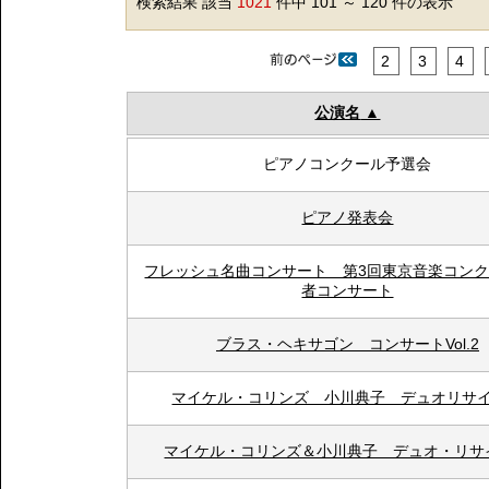
検索結果 該当
1021
件中 101 ～ 120 件の表示
2
3
4
公演名
ピアノコンクール予選会
ピアノ発表会
フレッシュ名曲コンサート 第3回東京音楽コン
者コンサート
ブラス・ヘキサゴン コンサートVol.2
マイケル・コリンズ 小川典子 デュオリサ
マイケル・コリンズ＆小川典子 デュオ・リサ