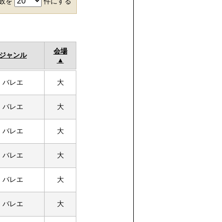
件数を
件にする
会場
ジャンル
バレエ
大
バレエ
大
バレエ
大
バレエ
大
バレエ
大
バレエ
大