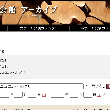
する
定なし
定なし
ニュエル・ルグリ
で、絞り込む
年
月
日
～
年
月
日
で、