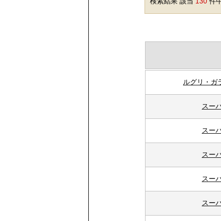
検索結果 該当
130
件中
ルグリ・ガ
スーパ
スーパ
スーパ
スーパ
スーパ