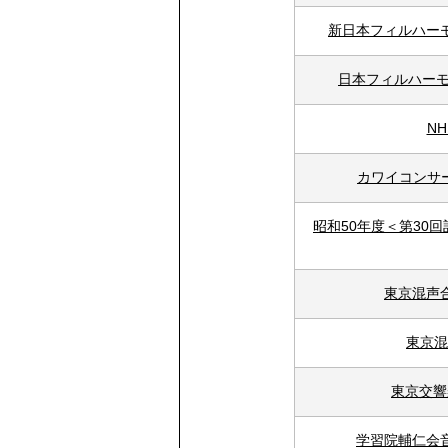
新日本フィルハー
日本フィルハーモ
N
カワイコンサ
昭和50年度＜第30
東京混声
東京混
東京交響
学習院輔仁会