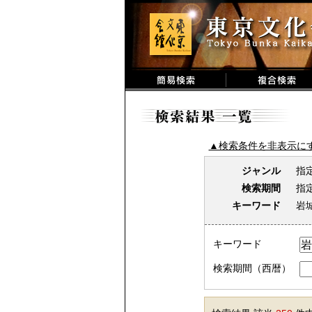
▲検索条件を非表示に
ジャンル
指
検索期間
指
キーワード
岩
キーワード
検索期間（西暦）