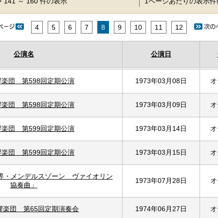
 141 ～ 160 件の表示
1ページあたりの表示
4
5
6
7
8
9
10
11
12
公演名
公演日
響楽団 第598回定期公演
1973年03月08日
オ
響楽団 第598回定期公演
1973年03月09日
オ
響楽団 第599回定期公演
1973年03月14日
オ
響楽団 第599回定期公演
1973年03月15日
オ
世界・メンデルスゾーン ヴァイオリン
1973年07月28日
オ
協奏曲」
響楽団 第65回定期演奏会
1974年06月27日
オ