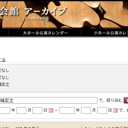
する
定なし
定なし
城宏之
で、絞り込む
年
月
日
～
年
月
日
で、