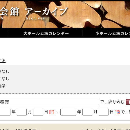
する
定なし
定なし
奏楽
で、絞り込む
年
月
日
～
年
月
日
で、