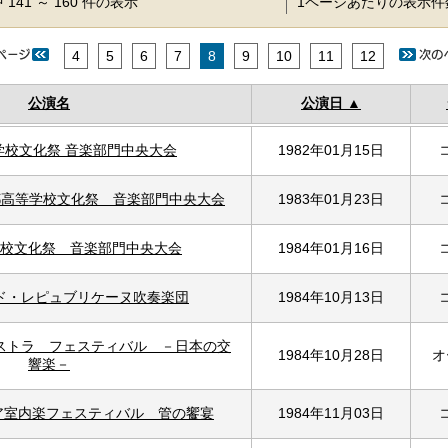
 141 ～ 160 件の表示
1ページあたりの表示
4
5
6
7
8
9
10
11
12
公演名
公演日
学校文化祭 音楽部門中央大会
1982年01月15日
都高等学校文化祭 音楽部門中央大会
1983年01月23日
校文化祭 音楽部門中央大会
1984年01月16日
ド・レピュブリケーヌ吹奏楽団
1984年10月13日
ストラ フェスティバル －日本の交
1984年10月28日
オ
響楽－
ア室内楽フェスティバル 管の饗宴
1984年11月03日