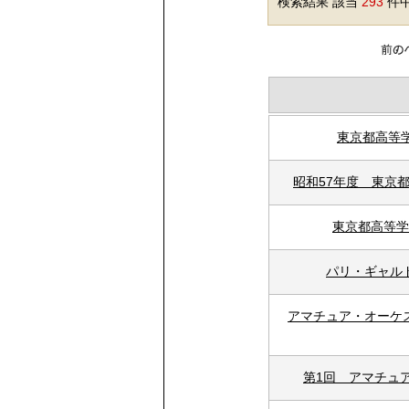
検索結果 該当
293
件中
東京都高等
昭和57年度 東京
東京都高等学
パリ・ギャル
アマチュア・オーケ
第1回 アマチュ