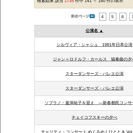
検索結果 該当
1735
件中 141 ～ 160 件の表示
4
5
6
公演名
シルヴィア・シャシュ 1981年日本公演
ジャン＝ロドルフ・カールス 協奏曲の夕
スターダンサーズ・バレエ公演
スターダンサーズ・バレエ公演
ソプラノ・釜洞祐子を迎え ―新春都民コンサ
チェイコフスキーの夕べ
チャリティ・コンサート めくるめくひととき Vol.V