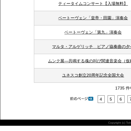
ティータイムコンサート【入場無料】
ベートーヴェン「皇帝・田園」演奏会
ベートーヴェン「第九」演奏会
マルタ・アルゲリッチ ピアノ協奏曲の夕
ムンク展―共鳴する魂の叫び関連音楽会（仮
ユネスコ創立20周年記念全国大会
1735 
4
5
6
Copyright (c) To