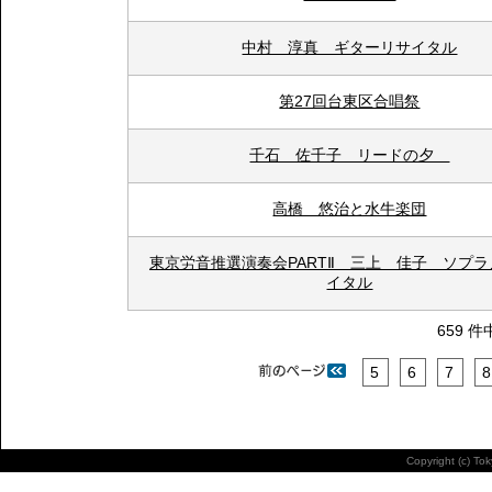
中村 淳真 ギターリサイタル
第27回台東区合唱祭
千石 佐千子 リードの夕
高橋 悠治と水牛楽団
東京労音推選演奏会PARTⅡ 三上 佳子 ソプ
イタル
659 件
5
6
7
8
Copyright (c) To