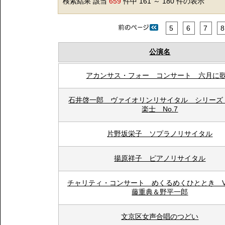
検索結果 該当
659
件中 161 ～ 180 件の表示
5
6
7
8
公演名
アカンサス・フォー コンサート 六月に
石井啓一郎 ヴァイオリンリサイタル シリーズ
楽士 No.7
片野坂栄子 ソプラノリサイタル
揚原祥子 ピアノリサイタル
チャリティ・コンサート めくるめくひととき Vo
藤重典＆野平一郎
文京区女声合唱のつどい