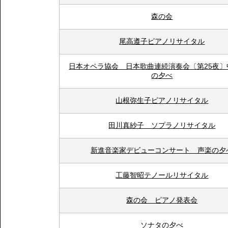
森の会
尾高遵子ピアノリサイタル
日本オペラ協会 日本歌曲連続演奏会〔第25夜〕
の夕べ
山根弥生子ピアノリサイタル
田川真紗子 ソプラノリサイタル
新進音楽家デビューコンサート 声楽の夕
工藤智昭テノールリサイタル
森の会 ピアノ発表会
ソナタの夕べ