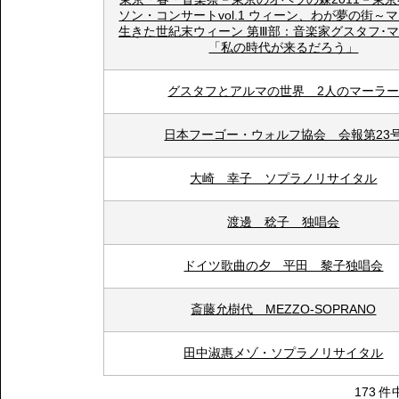
ソン・コンサートvol.1 ウィーン、わが夢の街～
生きた世紀末ウィーン 第Ⅲ部：音楽家グスタフ･
「私の時代が来るだろう」
グスタフとアルマの世界 2人のマーラ
日本フーゴー・ウォルフ協会 会報第23
大崎 幸子 ソプラノリサイタル
渡邊 稔子 独唱会
ドイツ歌曲の夕 平田 黎子独唱会
斎藤允樹代 MEZZO-SOPRANO
田中淑惠メゾ・ソプラノリサイタル
173 件