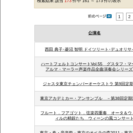
検索結果 該当
173
件中 161 ～ 173 件の表示
1
2
公演名
西田 典子･菱沼 智明 ドイツリート･デュオリ
ハートフェルトコンサートVol.55 グスタフ・
アルマ・マーラー声楽作品全曲演奏会シリーズ
ジャスタ東京チェンバーオーケストラ 第9回定
東京アカデミカー・アンサンブル －第38回定期
フルート．フアゴツト．弦楽四重奏 オータ＆ウ
ィルの精鋭たち ウィーンの風コンサー
東京・春・音楽祭－東京のオペラの森2011－東