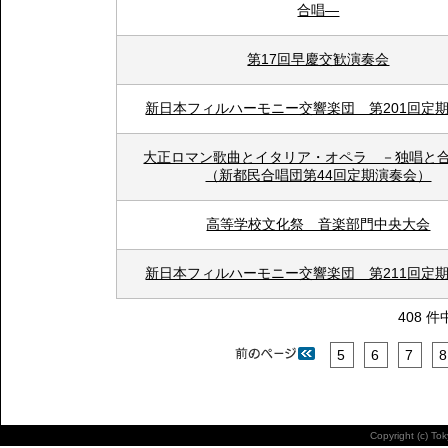
合唱―
第17回早慶交歓演奏会
新日本フィルハーモニー交響楽団 第201回定
大正ロマン歌曲とイタリア・オペラ －独唱
（新都民合唱団第44回定期演奏会）
高等学校文化祭 音楽部門中央大会
新日本フィルハーモニー交響楽団 第211回定
408 件
5
6
7
8
Copyright (c) To