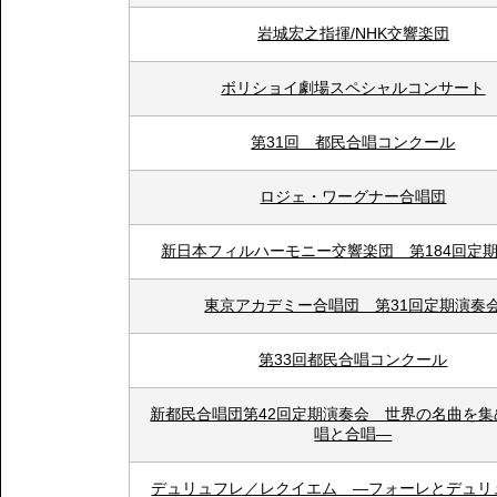
岩城宏之指揮/NHK交響楽団
ボリショイ劇場スペシャルコンサート
第31回 都民合唱コンクール
ロジェ・ワーグナー合唱団
新日本フィルハーモニー交響楽団 第184回定
東京アカデミー合唱団 第31回定期演奏
第33回都民合唱コンクール
新都民合唱団第42回定期演奏会 世界の名曲を集
唱と合唱―
デュリュフレ／レクイエム ―フォーレとデュリ