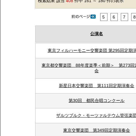
検索結果 該当
408
件中 161 ～ 180 件の表示
5
6
7
8
公演名
東京フィルハーモニー交響楽団 第295回定期
東京都交響楽団 88年度楽季＜前期＞ 第273回
会
新星日本交響楽団 第111回定期演奏会
第30回 都民合唱コンクール
ザルツブルク・モーツァルテウム管弦楽
東京交響楽団 第349回定期演奏会