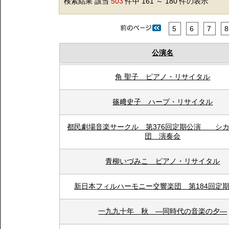
検索結果 該当
503
件中 161 ～ 180 件の表示
5
6
7
8
公演名
角 聖子 ピアノ・リサイタル
篠﨑史子 ハープ・リサイタル
都民劇場音楽サークル 第376回定期公演 シ
団 演奏会
青柳いづみこ ピアノ・リサイタル
新日本フィルハーモニー交響楽団 第184回定
一九九十年 秋 ―同時代の音楽の夕―