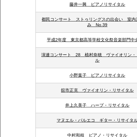
藤井一興 ピアノリサイタル
都民コンサート ストゥリングスの出会い 室内
み No.39
平成2年度 東京都高等学校文化祭音楽部門中
演連コンサート 28 植村奈穂 ヴァイオリン・
ル
小野葉子 ピアノリサイタル
舘市正克 ヴァイオリン・リサイタル
井上久美子 ハープ・リサイタル
マヌエル・バルエコ ギター・リサイタ
中村和枝 ピアノ・リサイタル