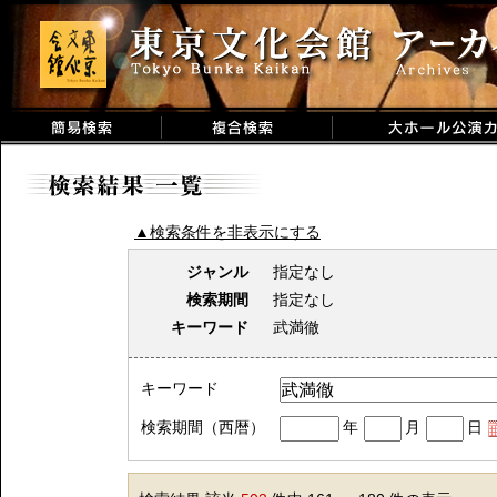
▲検索条件を非表示にする
ジャンル
指定なし
検索期間
指定なし
キーワード
武満徹
キーワード
検索期間（西暦）
年
月
日