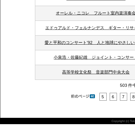
オーレル・ニコレ フルート室内楽演奏
エドゥアルド・フェルナンデス ギター・リサ
愛と平和のコンサート'92 人と地球にやさし
小泉浩・佐藤紀雄 ジョイント・コンサー
高等学校文化祭 音楽部門中央大会
503 件
5
6
7
8
Copyright (c) To