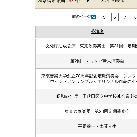
検索結果 該当
293
件中 161 ～ 180 件の表示
5
6
7
8
公演名
文化庁助成公演 東京吹奏楽団 第31回 定期
第2回 マリンバ新人演奏会
東京音楽大学創立70周年記念定期演奏会 シンフ
ウインドアンサンブル＜オリジナル作品の夕
昭和52年度 千代田区立中学校連合音楽
東京吹奏楽団 第28回定期演奏会
平岡養一・木琴人生