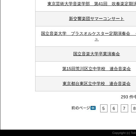
東京芸術大学音楽学部 第41回 吹奏楽定期
新交響楽団サマーコンサート
国立音楽大学 ブラスオルケスター定期演奏会 ＜
＞
国立音楽大学卒業演奏会
第15回荒川区立中学校 連合音楽会
東京都台東区立中学校 連合音楽会
293 件
5
6
7
8
Copyright (c) To