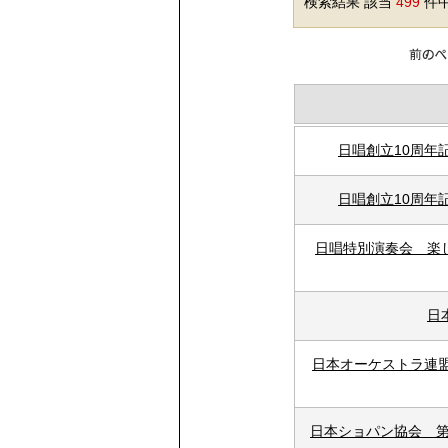
検索結果 該当
499
件中
日唱創立10周年
日唱創立10周年
日唱特別演奏会 楽
日
日本オーケストラ連盟
日本ショパン協会 第