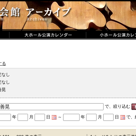
する
定なし
定なし
善晃
で、絞り込む
年
月
日
～
年
月
日
で、