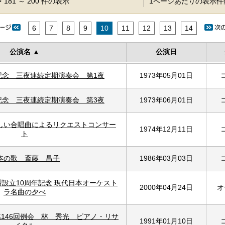
 181 ～ 200 件の表示
1ページあたりの表示
6
7
8
9
10
11
12
13
14
公演名
公演日
記念 三夜連続定期演奏会 第1夜
1973年05月01日
記念 三夜連続定期演奏会 第3夜
1973年06月01日
しい合唱曲によるリクエストコンサー
1974年12月11日
ト
本の歌 斎藤 昌子
1986年03月03日
設立10周年記念 現代日本オーケスト
2000年04月24日
オ
ラ名曲の夕べ
146回例会 林 秀光 ピアノ・リサ
1991年01月10日