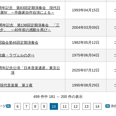
周年記念 第83回定期演奏会 現代日
1993年04月15日
作展Ⅳ ～作曲家自作自演による～
周年記念 第138回定期演奏会 「三
2004年03月09日
夕」 ～40年前の感動を再び～
唱協会第46回定期演奏会
1982年05月12日
歌曲・ラヴェルの夕べ
1975年06月04日
0周年記念公演「日本音楽遺産」東京公
2025年07月12日
演
現代音楽展 第２夜
1995年08月29日
499 件中 181 ～ 200 件の表示
6
7
8
9
10
11
12
13
14