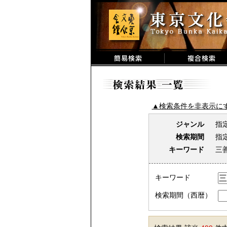
▲検索条件を非表示に
ジャンル
指
検索期間
指
キーワード
三
キーワード
検索期間（西暦）