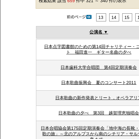
検索結果 該当
659
件中 321 ～ 340 件の表示
13
14
15
公演名
日本点字図書館のための第14回チャリティー・
ト 福田進一 ギター名曲の夕べ
日本歯科大学合唱団 第4回定期演奏会
日本歌曲振興会 夏のコンサート2011
日本歌曲の新作発表とリート，オペラアリ
日本歌曲の夕べ 第3回 越賀理恵独唱
日本合唱協会第175回定期演奏会「地中海の長靴
歌の旅」～北のアルプスから南のシチリア・サル