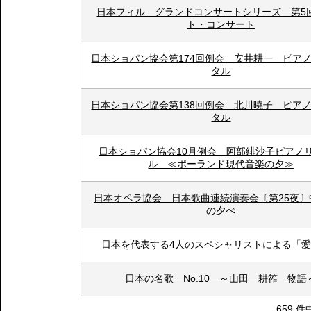
日本フィル グランドコンサートシリーズ 第5
ト・コンサート
日本ショパン協会第174回例会 安井耕一 ピア
タル
日本ショパン協会第138回例会 北川曉子 ピア
タル
日本ショパン協会10月例会 阿部緋沙子ピアノ
ル ≪ポーランド現代音楽の夕≫
日本オペラ協会 日本歌曲連続演奏会〔第25夜〕
の夕べ
日本を代表する4人のスペシャリストによる「
日本の名歌 No.10 ～山田 耕筰 物語
659 件