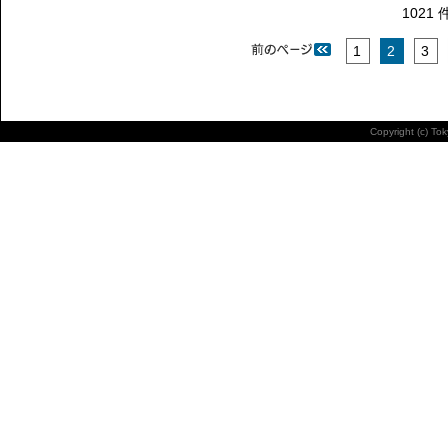
1021 
1
2
3
Copyright (c) To