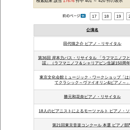
検索結果 該当
17676
件中 401 ～ 420 件の表示
17
18
19
公演名
田代慎之介 ピアノ・リサイタル
第36回 岸本力バス・リサイタル 「ラフマニノフ
謡」（ラフマニノフ＆シャリアピン生誕150周
東京文化会館ミュージック・ワークショップ「は
てクラシック～ヴァイオリン&ピアノ～
勝元和花奈ピアノ・リサイタル
18人のピアニストによるモーツァルト ピアノ・
第21回東京音楽コンクール 本選 ピアノ部