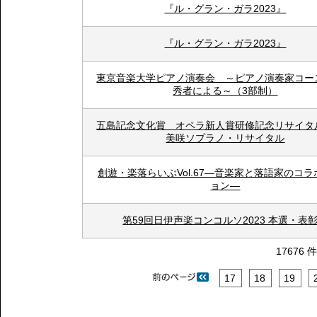
『ル・グラン・ガラ2023』
『ル・グラン・ガラ2023』
東京音楽大学ピアノ演奏会 ～ピアノ演奏家コー
秀者による～（3部制）
五島記念文化賞 オペラ新人賞研修記念リサイタ
美咲ソプラノ・リサイタル
創遊・楽落らいぶVol.67―音楽家と落語家のコ
ョン―
第59回日伊声楽コンコルソ2023 本選・表
17676 
17
18
19