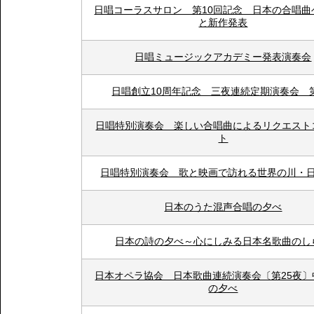
日唱コーラスサロン 第10回記念 日本の合唱曲
と新作発表
日唱ミュージックアカデミー発表演奏会
日唱創立10周年記念 三夜連続定期演奏会 
日唱特別演奏会 楽しい合唱曲によるリクエスト
ト
日唱特別演奏会 歌と映画で訪れる世界の川・
日本のうた混声合唱の夕べ
日本の詩の夕べ～心にしみる日本名歌曲のし
日本オペラ協会 日本歌曲連続演奏会〔第25夜〕
の夕べ