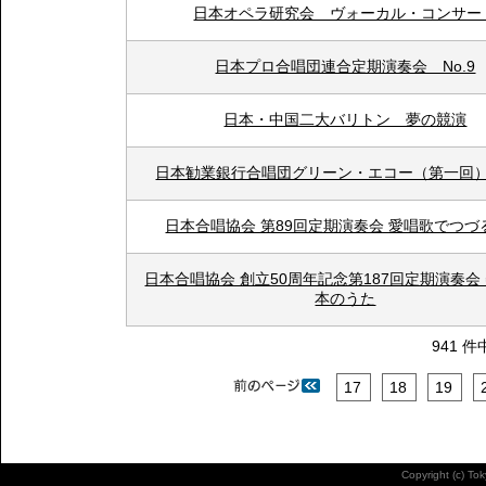
日本オペラ研究会 ヴォーカル・コンサー
日本プロ合唱団連合定期演奏会 No.9
日本・中国二大バリトン 夢の競演
日本勧業銀行合唱団グリーン・エコー（第一回
日本合唱協会 第89回定期演奏会 愛唱歌でつづ
日本合唱協会 創立50周年記念第187回定期演奏会
本のうた
941 件
17
18
19
Copyright (c) To