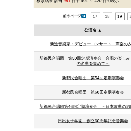
検索結果 該当
941
件中 401 ～ 420 件の表示
17
18
19
公演名
新進音楽家・デビューコンサート 声楽の
新都民合唱団 第50回定期演奏会 合唱の楽しみ
の名曲を集めて－
新都民合唱団 第54回定期演奏会
新都民合唱団 第68回定期演奏会
新都民合唱団第46回定期演奏会 －日本歌曲の独
日出女子学園 創立60周年記念音楽会