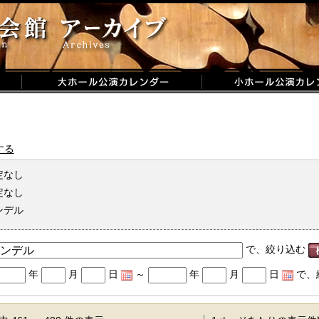
する
定なし
定なし
ンデル
で、絞り込む
年
月
日
～
年
月
日
で、