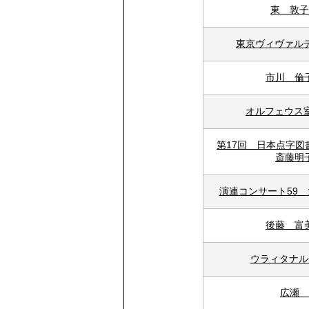
東 敦子
東京ヴィヴァル
市川 倫
オルフェウス
第17回 日本点字
斎藤明
演連コンサート59
後藤 富
ウラィタナル
広瀬 