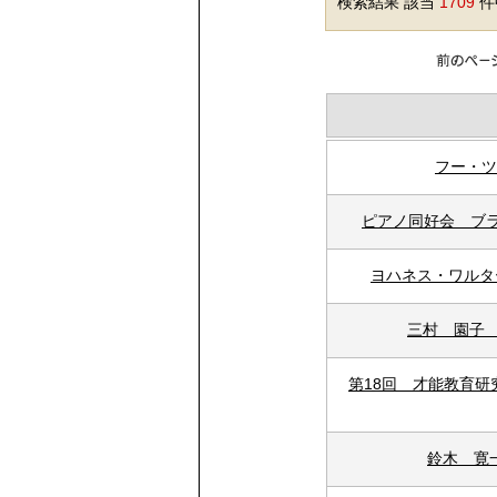
検索結果 該当
1709
件中
フー・ツ
ピアノ同好会 ブラ
ヨハネス・ワルタ
三村 園子 
第18回 才能教育
鈴木 寛