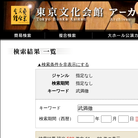
▲検索条件を非表示にする
ジャンル
指定なし
検索期間
指定なし
キーワード
武満徹
キーワード
検索期間（西暦）
年
月
日