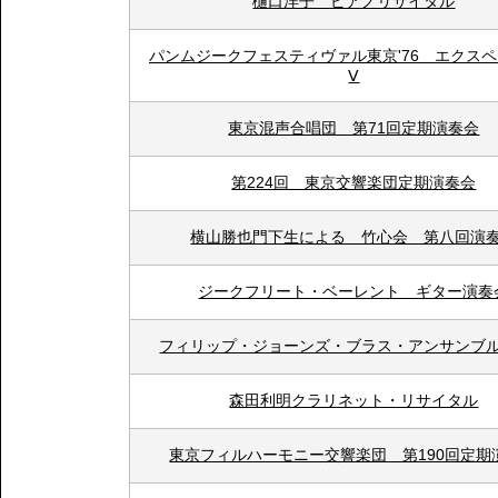
樋口洋子 ピアノリサイタル
パンムジークフェスティヴァル東京'76 エクス
Ⅴ
東京混声合唱団 第71回定期演奏会
第224回 東京交響楽団定期演奏会
横山勝也門下生による 竹心会 第八回演
ジークフリート・ベーレント ギター演奏
フィリップ・ジョーンズ・ブラス・アンサンブ
森田利明クラリネット・リサイタル
東京フィルハーモニー交響楽団 第190回定期