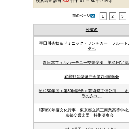
検索結果 該当
503
件中 61 ～ 80 件の表示
1
2
3
公演名
宇田川杏奴＆ドミニック・フンチカー フルート
夕べ
新日本フィルハーモニー交響楽団 第31回定期
武蔵野音楽研究会第7回演奏会
昭和50年度＜第30回記念＞芸術祭主催公演 「
ラの夕べ」
昭和50年度文化行事 東京都立第三商業高等学校
京都交響楽団 特別演奏会