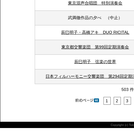
東京混声合唱団 特別演奏会
武満徹作品の夕べ （中止）
辰巳明子・高橋アキ DUO RICITAL
東京都交響楽団 第99回定期演奏会
辰巳明子 弦楽の世界
日本フィルハーモニー交響楽団 第294回定期
503 
1
2
3
Copyright (c) To