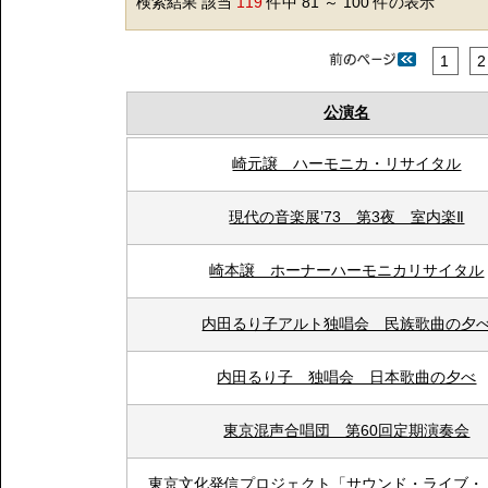
検索結果 該当
119
件中 81 ～ 100 件の表示
1
2
公演名
崎元譲 ハーモニカ・リサイタル
現代の音楽展’73 第3夜 室内楽Ⅱ
崎本譲 ホーナーハーモニカリサイタル
内田るり子アルト独唱会 民族歌曲の夕
内田るり子 独唱会 日本歌曲の夕べ
東京混声合唱団 第60回定期演奏会
東京文化発信プロジェクト「サウンド・ライブ・