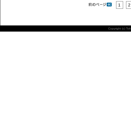
1
2
Copyright (c) To