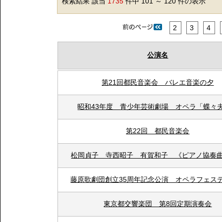
検索結果 該当
1735
件中 101 ～ 120 件の表示
2
3
4
公演名
第21回都民音楽会 バレエ音楽の夕
昭和43年度 青少年芸術劇場 オペラ「蝶々
第22回 都民音楽会
松岡貞子 寺西昭子 有賀和子 《ピアノ協奏
藤原歌劇団創立35周年記念公演 オペラフェス
東京都交響楽団 第8回定期演奏会