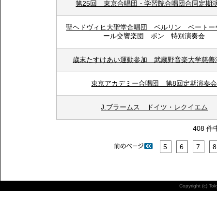
第25回 東京合唱団・学習院合唱団合同定期
聖ヘドヴィヒ大聖堂合唱団 ベルリン ベートー
ール交響楽団 ボン 特別演奏会
歳末たすけあい運動参加 武蔵野音楽大学慈善
東京アカデミー合唱団 第8回定期演奏
J.ブラームス ドイツ・レクイエム
408 件
5
6
7
8
Copyright (c) To