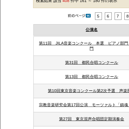
検索結果 該当
408
件中 161 ～ 180 件の表示
5
6
7
8
公演名
第11回 JILA音楽コンクール 本選 ピアノ部
門
第31回 都民合唱コンクール
第13回 都民合唱コンクール
第10回東京音楽コンクール第2次予選 声楽
宗教音楽研究会第17回公演 モーツァルト「鎮魂
第27回 東京混声合唱団定期演奏会