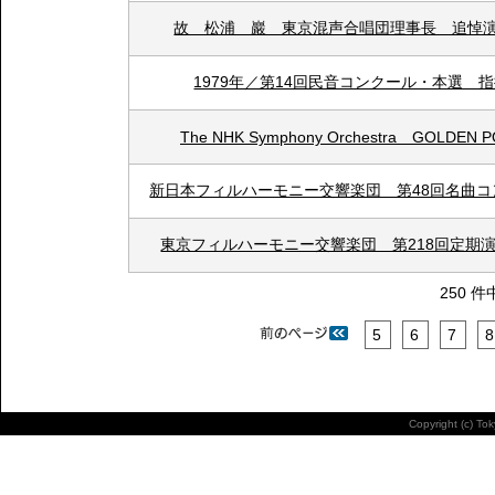
故 松浦 巖 東京混声合唱団理事長 追悼
1979年／第14回民音コンクール・本選 
The NHK Symphony Orchestra GOLDEN 
新日本フィルハーモニー交響楽団 第48回名曲コ
東京フィルハーモニー交響楽団 第218回定
250 件
5
6
7
8
Copyright (c) To