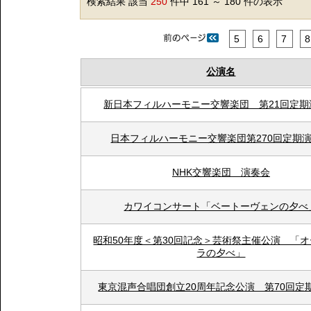
検索結果 該当
250
件中 161 ～ 180 件の表示
5
6
7
8
公演名
新日本フィルハーモニー交響楽団 第21回定期
日本フィルハーモニー交響楽団第270回定期
NHK交響楽団 演奏会
カワイコンサート「ベートーヴェンの夕べ
昭和50年度＜第30回記念＞芸術祭主催公演 「
ラの夕べ」
東京混声合唱団創立20周年記念公演 第70回定