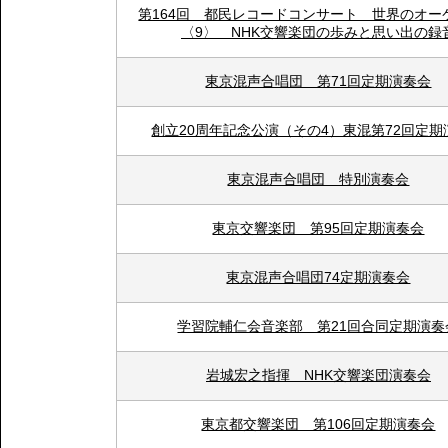
第164回 都民レコードコンサート 世界のオー
〈9〉 NHK交響楽団の歩みと思い出の録
東京混声合唱団 第71回定期演奏会
創立20周年記念公演（その4）東混第72回定期
東京混声合唱団 特別演奏会
東京交響楽団 第95回定期演奏会
東京混声合唱団74定期演奏会
学習院輔仁会音楽部 第21回合同定期演奏
岩城宏之指揮 NHK交響楽団演奏会
東京都交響楽団 第106回定期演奏会