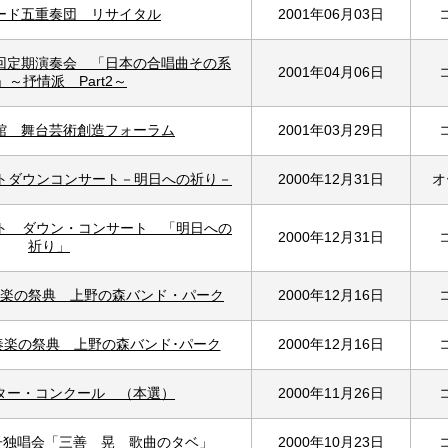
ード五重奏団 リサイタル
2001年06月03日
3回定期演奏会 「日本の合唱曲その系
2001年04月06日
」～抒情派 Part2～
館 舞台芸術創造フォーラム
2001年03月29日
ントダウンコンサート－明日への祈り－
2000年12月31日
オ
ント ダウン・コンサート 「明日への
2000年12月31日
祈り」
楽の祭典 上野の森バンド・パーク
2000年12月16日
奏楽の祭典 上野の森バンド･パーク
2000年12月16日
ター・コンクール （本選）
2000年11月26日
詠子独唱会「三善 晃 歌曲のタベ」
2000年10月23日