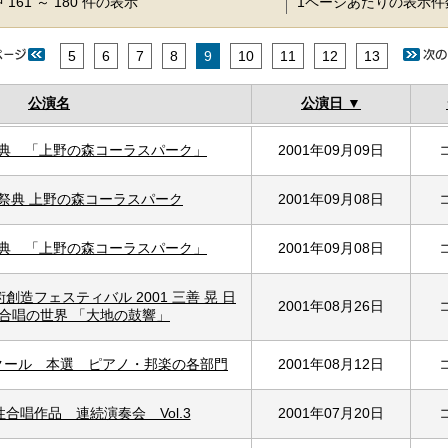
 161 ～ 180 件の表示
1ページあたりの表示
5
6
7
8
9
10
11
12
13
公演名
公演日
祭典 「上野の森コーラスパーク」
2001年09月09日
の祭典 上野の森コーラスパーク
2001年09月08日
祭典 「上野の森コーラスパーク」
2001年09月08日
創造フェスティバル 2001 三善 晃 日
2001年08月26日
合唱の世界 「大地の鼓響」
ンクール 本選 ピアノ・邦楽の各部門
2001年08月12日
合唱作品 連続演奏会 Vol.3
2001年07月20日