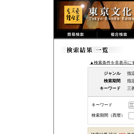
▲検索条件を非表示に
ジャンル
指
検索期間
指
キーワード
三
キーワード
検索期間（西暦）