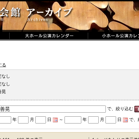
する
定なし
定なし
善晃
で、絞り込む
年
月
日
～
年
月
日
で、