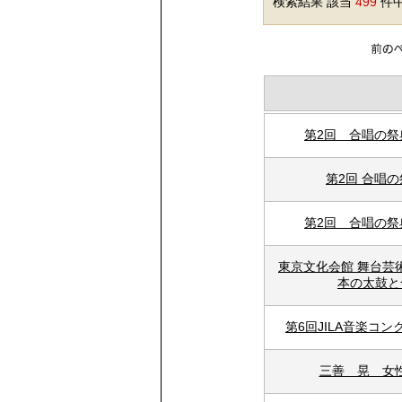
検索結果 該当
499
件中
第2回 合唱の
第2回 合唱
第2回 合唱の
東京文化会館 舞台芸術
本の太鼓と
第6回JILA音楽コ
三善 晃 女性