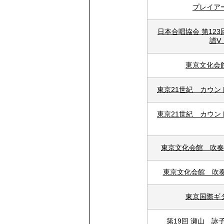
プレイア
日本合唱協会 第12
譜Ⅴ
東京文化会
東京21世紀 カウ
東京21世紀 カウ
東京文化会館 吹奏
東京文化会館 吹
東京国際ギ
第19回 瀬山 