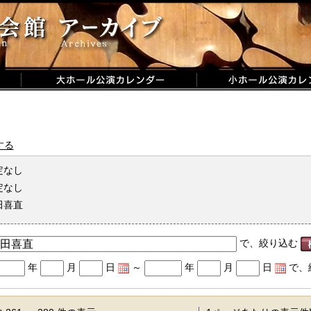
する
定なし
定なし
田喜直
で、絞り込む
年
月
日
～
年
月
日
で、