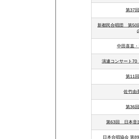
第37
新都民合唱団 第5
中田喜直・
演連コンサート7
第11
佐竹由
第36
第63回 日本
日本合唱協会 第8