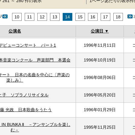
 261 ～ 280 件の表示
1ページあたりの表示
10
11
12
13
14
15
16
17
18
公演名
公演日
デビューコンサート パート1
1996年11月11日
 日本音楽コンクール 声楽部門 本選会
1996年10月19日
サート 日本の名曲を中心に〔声楽の
1996年08月06日
楽しみ〕
と子 ソプラノリサイタル
1996年05月20日
佐藤 光政 日本歌曲をうたう
1996年01月29日
N BUNKA Ⅱ －アンサンブルを楽し
1995年11月25日
む－