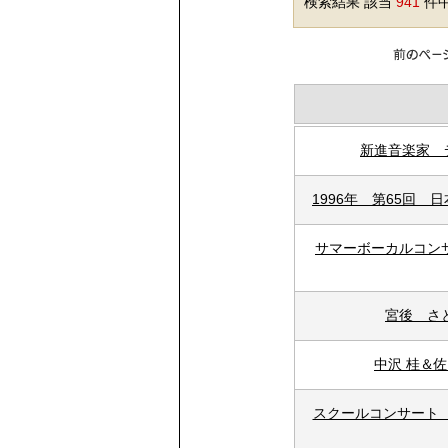
検索結果 該当
941
件中
新進音楽家 
1996年 第65回
サマーボーカルコン
宮後 さ
中沢 桂＆
スクールコンサート I