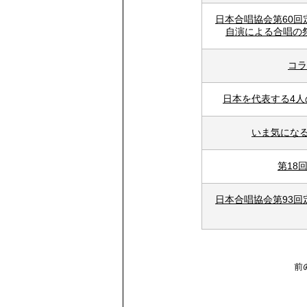
日本合唱協会第60
自演による合唱の祭
コラ
日本を代表する4
いま気になる歌
第18
日本合唱協会第93