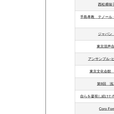
西松甫味
手島孝教 テノール
ジャパン
東京混声合
アンサンブル･
東京文化会館 
第9回 
自らを凝視し続けた
Coro 