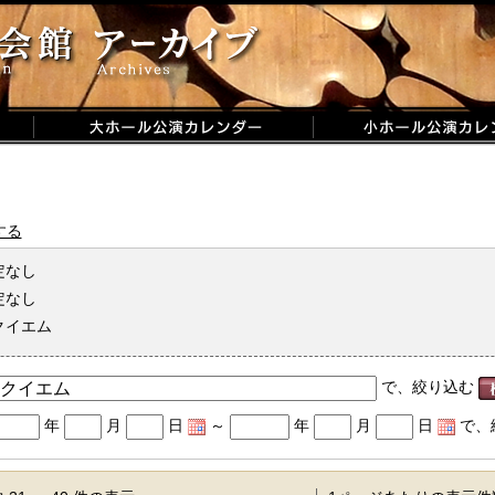
する
定なし
定なし
クイエム
で、絞り込む
年
月
日
～
年
月
日
で、