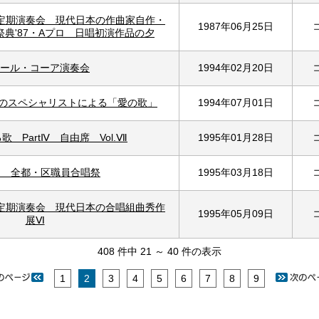
回定期演奏会 現代日本の作曲家自作・
1987年06月25日
典'87・Aプロ 日唱初演作品の夕
ール・コーア演奏会
1994年02月20日
人のスペシャリストによる「愛の歌」
1994年07月01日
 PartⅣ 自由席 Vol.Ⅶ
1995年01月28日
回 全都・区職員合唱祭
1995年03月18日
回定期演奏会 現代日本の合唱組曲秀作
1995年05月09日
展Ⅵ
408 件中 21 ～ 40 件の表示
1
2
3
4
5
6
7
8
9