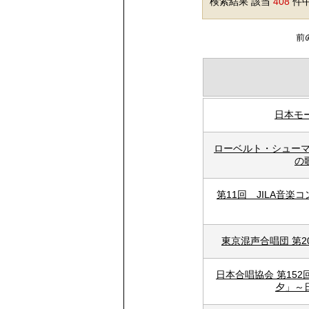
検索結果 該当
408
件中
日本モ
ローベルト・シューマ
の
第11回 JILA音
東京混声合唱団 第2
日本合唱協会 第15
夕」～