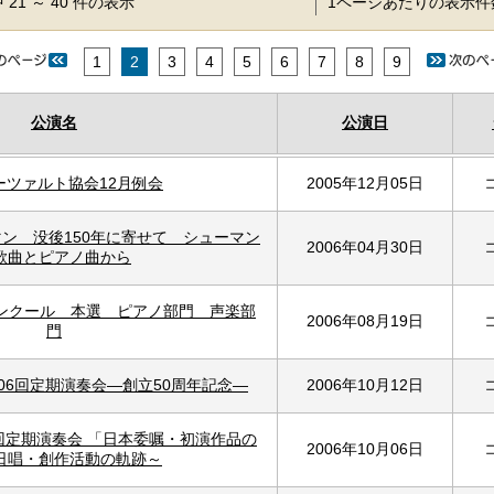
 21 ～ 40 件の表示
1ページあたりの表示
1
2
3
4
5
6
7
8
9
公演名
公演日
ーツァルト協会12月例会
2005年12月05日
ン 没後150年に寄せて シューマン
2006年04月30日
歌曲とピアノ曲から
楽コンクール 本選 ピアノ部門 声楽部
2006年08月19日
門
06回定期演奏会―創立50周年記念―
2006年10月12日
2回定期演奏会 「日本委嘱・初演作品の
2006年10月06日
日唱・創作活動の軌跡～