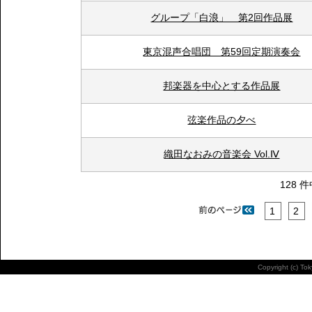
グループ「白浪」 第2回作品展
東京混声合唱団 第59回定期演奏会
邦楽器を中心とする作品展
弦楽作品の夕べ
織田なおみの音楽会 Vol.Ⅳ
128 件
1
2
Copyright (c) To