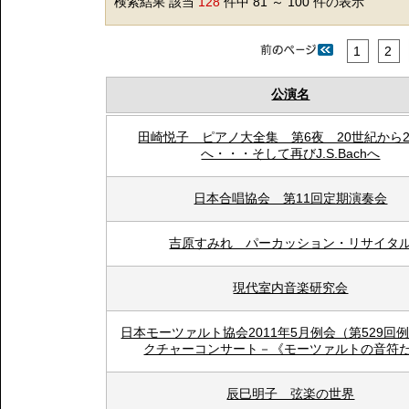
検索結果 該当
128
件中 81 ～ 100 件の表示
1
2
公演名
田崎悦子 ピアノ大全集 第6夜 20世紀から2
へ・・・そして再びJ.S.Bachへ
日本合唱協会 第11回定期演奏会
吉原すみれ パーカッション・リサイタ
現代室内音楽研究会
日本モーツァルト協会2011年5月例会（第529回
クチャーコンサート－《モーツァルトの音符
辰巳明子 弦楽の世界