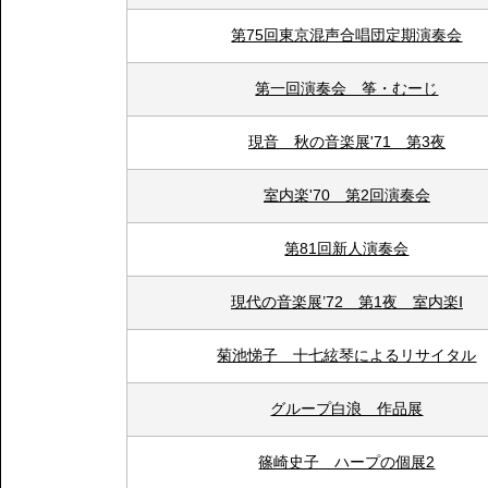
第75回東京混声合唱団定期演奏会
第一回演奏会 筝・むーじ
現音 秋の音楽展'71 第3夜
室内楽'70 第2回演奏会
第81回新人演奏会
現代の音楽展’72 第1夜 室内楽Ⅰ
菊池悌子 十七絃琴によるリサイタル
グループ白浪 作品展
篠崎史子 ハープの個展2